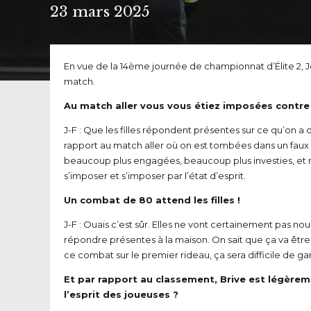
23 mars 2025
En vue de la 14ème journée de championnat d’Élite 2, J
match.
Au match aller vous vous étiez imposées contre B
J-F : Que les filles répondent présentes sur ce qu’on a
rapport au match aller où on est tombées dans un faux ry
beaucoup plus engagées, beaucoup plus investies, et mon
s’imposer et s’imposer par l’état d’esprit.
Un combat de 80 attend les filles !
J-F : Ouais c’est sûr. Elles ne vont certainement pas nous 
répondre présentes à la maison. On sait que ça va être 
ce combat sur le premier rideau, ça sera difficile de gar
Et par rapport au classement, Brive est légèreme
l’esprit des joueuses ?