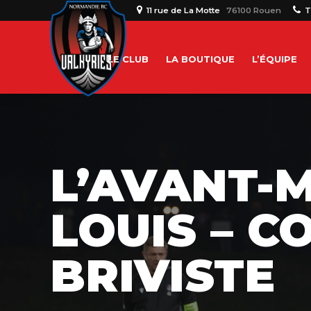
11 rue de La Motte
76100 Rouen
T
LE CLUB
LA BOUTIQUE
L’ÉQUIPE
L’AVANT-
LOUIS – C
BRIVISTE