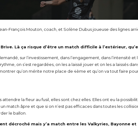
ean-François Mouton, coach, et Solène Dubus joueuse des lignes arriè
rive. Là ça risque d’être un match difficile à l’extérieur, q
 demandé, sur l’investissement, dans l’engagement, dans l’intensité e
thme, on s’est regardées, on les a laissé jouer et on les a laissés da
trer qu’on mérite notre place de 4ème et qu’on va tout faire pour alle
attendre la fleur au fusil, elles sont chez elles. Elles ont eu la possibil
un match âpre et que si on n’est pas efficaces dans toutes les collis
der le ballon.
nt décroché mais y’a match entre les Valkyries, Bayonne et l