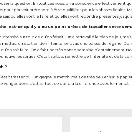
drait poser la question. En tout cas nous, on a conscience effectivemen
eins pour pouvoir prétendre à être qualifiées pour les phases finales. 
je sais qu’elles vont le faire et qu’elles vont répondre présentes jusqu’
, est-ce qu’il y a eu un point précis de travailler cette sem
ensité sur tout ce qu’on faisait. On a retravaillé le plan de jeu, mais 
on y mettait, on était en demi-teinte, on avait une baisse de régime. D
e qu’on sait faire. On a fait une très bonne semaine d’entrainement. Nou
nouvelles sorties. C’était surtout remettre de l’intensité et de la co
ch ?
c’était très tendu. On gagne le match, mais de très peu et sur le pap
e venger donc c’est surtout ce qui fera la différence avec le mental.