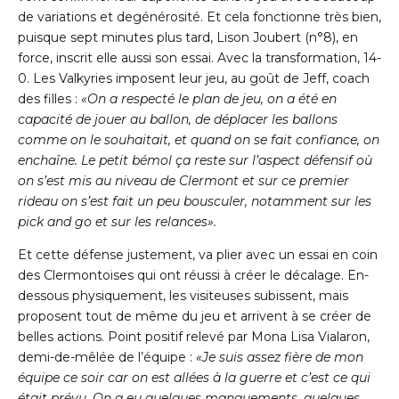
de variations et degénérosité. Et cela fonctionne très bien,
puisque sept minutes plus tard, Lison Joubert (n°8), en
force, inscrit elle aussi son essai. Avec la transformation, 14-
0. Les Valkyries imposent leur jeu, au goût de Jeff, coach
des filles :
«On a respecté le plan de jeu, on a
été en
capacité de jouer au ballon, de déplacer les ballons
comme on le souhaitait, et
quand on se fait confiance, on
enchaîne. Le petit bémol ça reste sur l’aspect défensif où
on s’est mis au niveau de Clermont et sur ce premier
rideau on s’est fait un peu bousculer,
notamment sur les
pick and go et sur les relances».
Et cette défense justement, va plier avec un essai en coin
des Clermontoises qui ont réussi à créer le décalage. En-
dessous physiquement, les visiteuses subissent, mais
proposent tout de même du jeu et arrivent à se créer de
belles actions. Point positif relevé par Mona Lisa Vialaron,
demi-de-mêlée de l’équipe :
«Je suis assez fière de mon
équipe
ce soir car on est allées à la guerre et c’est ce qui
était prévu. On a eu quelques
manquements, quelques