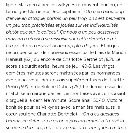
ligne. Mais peu à peu les valkyries retrouvent leur jeu, en
témoigne Clémence Deu, capitaine :
«On a eu beaucoup
d’envie en attaque,
parfois un peu trop, on s’est peut-être
un peu trop précipitées et jouées sur les
individualités
plutôt que sur le collectif. Ça nous a un peu desservies,
mais on a réussi à
se ressaisir sur cette deuxième mi-
temps et on a envoyé beaucoup plus de jeu»
. Et du jeu
récompensé par de nouveaux essais par le biais de Manon
Hénault
(62’)
ou encore de Charlotte Berthelot
(65’)
. Le
score s’alourdit après l’heure de jeu : 40-5. Les vingts
dernières minutes seront maîtrisées par les normandes
avec, à nouveau, deux essais supplémentaires de Juliette
Perlin
(69’)
et de Solène Dubus
(76’)
. Le dernier essai du
match sera marqué par les clermontoises avec un sursaut
d’orgueil à la dernière minute. Score final : 50-10. Victoire
bonifiée pour les Valkyries avec la manière mais aussi le
cœur souligne Charlotte Berthelot :
«On a eu quelques
bémols en défense, ce qu’on a
pas forcément retrouvé la
semaine dernière, mais on y a mis du cœur quand même.