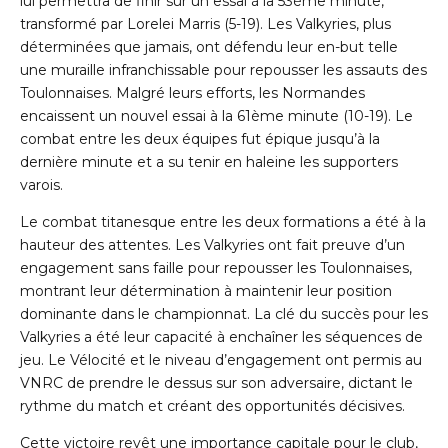
lui permettra de finir sur un essai à la 53
ème
minute,
transformé par Lorelei Marris (5-19). Les Valkyries, plus
déterminées que jamais, ont défendu leur en-but telle
une muraille infranchissable pour repousser les assauts des
Toulonnaises. Malgré leurs efforts, les Normandes
encaissent un nouvel essai à la 61
ème
minute (10-19). Le
combat entre les deux équipes fut épique jusqu’à la
dernière minute et a su tenir en haleine les supporters
varois.
Le combat titanesque entre les deux formations a été à la
hauteur des attentes. Les Valkyries ont fait preuve d’un
engagement sans faille pour repousser les Toulonnaises,
montrant leur détermination à maintenir leur position
dominante dans le championnat. La clé du succès pour les
Valkyries a été leur capacité à enchaîner les séquences de
jeu. Le Vélocité et le niveau d’engagement ont permis au
VNRC de prendre le dessus sur son adversaire, dictant le
rythme du match et créant des opportunités décisives.
Cette victoire revêt une importance capitale pour le club,