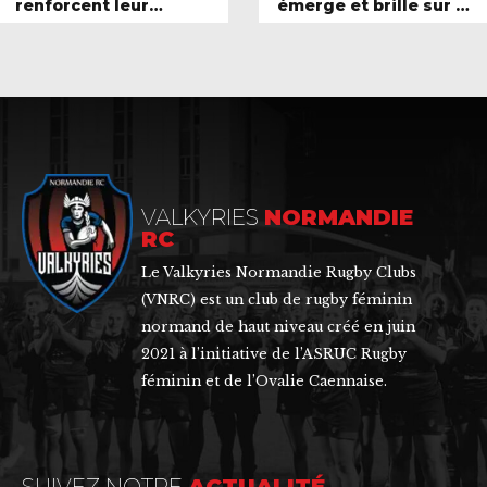
renforcent leur
émerge et brille sur la
position
scène sportive
VALKYRIES
NORMANDIE
RC
Le Valkyries Normandie Rugby Clubs
(VNRC) est un club de rugby féminin
normand de haut niveau créé en juin
2021 à l’initiative de l’ASRUC Rugby
féminin et de l’Ovalie Caennaise.
SUIVEZ NOTRE
ACTUALITÉ