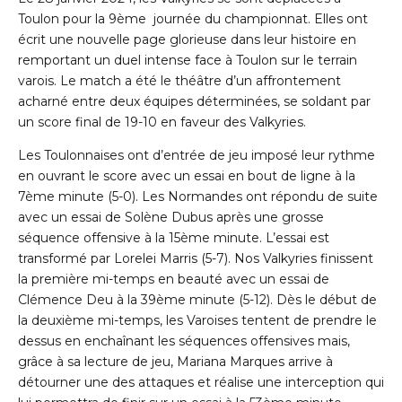
Toulon pour la 9
ème
journée du championnat. Elles ont
écrit une nouvelle page glorieuse dans leur histoire en
remportant un duel intense face à Toulon sur le terrain
varois. Le match a été le théâtre d’un affrontement
acharné entre deux équipes déterminées, se soldant par
un score final de 19-10 en faveur des Valkyries.
Les Toulonnaises ont d’entrée de jeu imposé leur rythme
en ouvrant le score avec un essai en bout de ligne à la
7
ème
minute (5-0). Les Normandes ont répondu de suite
avec un essai de Solène Dubus après une grosse
séquence offensive à la 15
ème
minute. L’essai est
transformé par Lorelei Marris (5-7). Nos Valkyries finissent
la première mi-temps en beauté avec un essai de
Clémence Deu à la 39
ème
minute (5-12). Dès le début de
la deuxième mi-temps, les Varoises tentent de prendre le
dessus en enchaînant les séquences offensives mais,
grâce à sa lecture de jeu, Mariana Marques arrive à
détourner une des attaques et réalise une interception qui